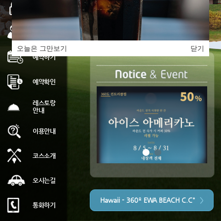
로그인
회원가입
오늘은 그만보기
닫기
예약하기
예약확인
레스토랑
안내
이용안내
코스소개
오시는길
Hawaii - 360º EWA BEACH C.C"
통화하기